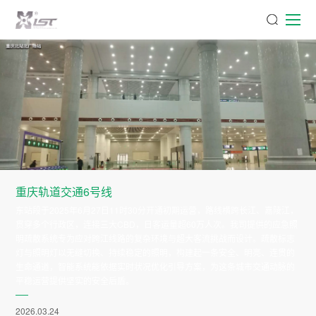
重庆轨道交通6号线
东站段于2025年6月27日11时30分开通初期运营，路线横跨长江、嘉陵江，
贯穿多个行政区，连接三大CBD，日客运量超60万人次。我司提供的应急照
明疏散系统专为应对跨江线路的复杂环境与超大客流挑战而设计。疏散标志
灯与照明灯以无缝切换、持续稳定的照明，构建起一条安全、明亮、连贯的
生命通道，智能系统能依据实时状况优化引导方案，为这条城市交通动脉的
平稳运营提供坚实的安全后盾。
2026.03.24