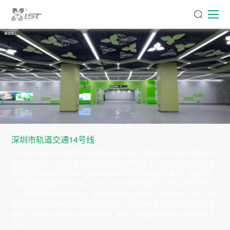
深圳市轨道交通14号线
深圳地铁14号线作为城市东部交通的核心动脉，串联起多个重点发展区域与
综合交通枢纽。我司深度参与该线路的艺术照明建设，为多个站点量身打造
契合空间气质的灯光作品。例如锦龙站的“地下生态绿廊”主题灯，通过光影
勾勒出绿意延展的自然意象，让地下空间也拥有呼吸感；沙田站的绿叶造型
灯，用富有节奏的光影层次，传递向上的活力与生机；布吉站的三角灯，则
借助现代光影艺术强化枢纽空间的流动感，为往来乘客营造更具温度的通勤
体验。这些作品不只是功能性的照明，更成为承载城市文化与空间记忆的艺
术名片。